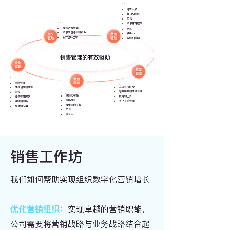
招募人员
学习和发展
文化
销售管理团队
销售队伍规模
教练
销售队伍结构和角色
领导力
设计团队土壤
​报酬和激励
绩效管理
充分利用信息
目标设定和预测
客户研究和目标选择
文化
报酬和奖励
数据和工具
销售管理团队
激励方案
​客户关系管理
报酬和激励
有意义的工作
​协调和沟通
文化
​领导人
销售工作坊
我们如何帮助实现组织数字化营销增长
​优化营销组织：
实现卓越的营销职能，
公司需要将营销战略与业务战略结合起