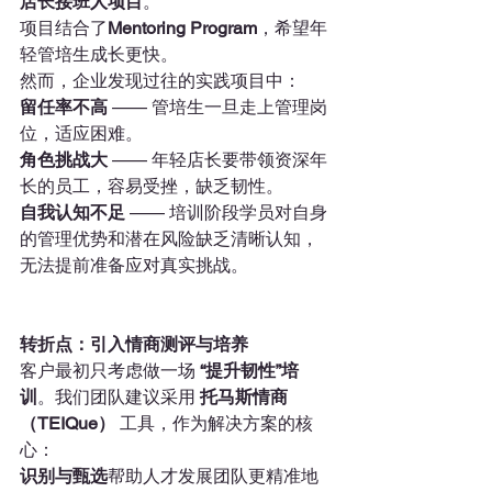
店长接班人项目
。
项目结合了
Mentoring Program
，希望年
轻管培生成长更快。
然而，企业发现过往的实践项目中：
留任率不高
 —— 管培生一旦走上管理岗
位，适应困难。
角色挑战大
 —— 年轻店长要带领资深年
长的员工，容易受挫，缺乏韧性。
自我认知不足
 —— 培训阶段学员对自身
的管理优势和潜在风险缺乏清晰认知，
无法提前准备应对真实挑战。
转折点：引入情商测评与培养
客户最初只考虑做一场 
“提升韧性”培
训
。我们团队建议采用 
托马斯情商
（TEIQue）
 工具，作为解决方案的核
心：
识别与甄选
帮助人才发展团队更精准地